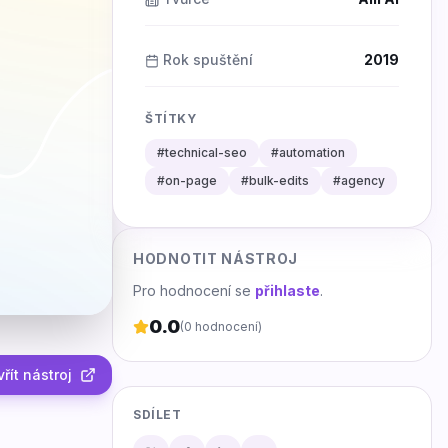
Rok spuštění
2019
ŠTÍTKY
#
technical-seo
#
automation
#
on-page
#
bulk-edits
#
agency
HODNOTIT NÁSTROJ
Pro hodnocení se
přihlaste
.
0.0
(
0
hodnocení)
řít nástroj
SDÍLET