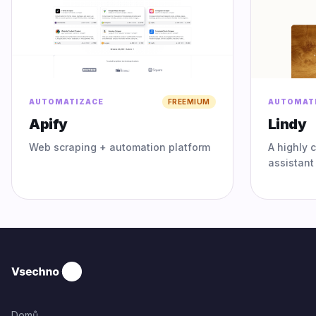
AUTOMATIZACE
FREEMIUM
AUTOMAT
Apify
Lindy
Web scraping + automation platform
A highly 
assistant
user's ca
complex 
administr
Domů