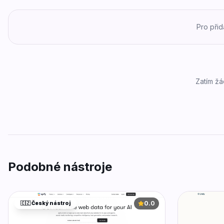
Pro při
Zatím žá
Podobné nástroje
0.0
🇨🇿 Český nástroj