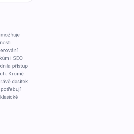
 umožňuje
nosti
nerování
ikům i SEO
dnila přístup
ích. Kromě
rávě desítek
potřebují
klasické