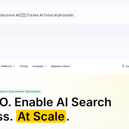
ů
Seznam AI
🇨🇿 České AI
Tutoriály
Kontakt