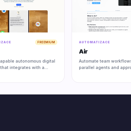
IZACE
FREEMIUM
AUTOMATIZACE
Air
capable autonomous digital
Automate team workflow
 that integrates with a
parallel agents and appr
lendar and email to execute
scheduling and
ative workflows.