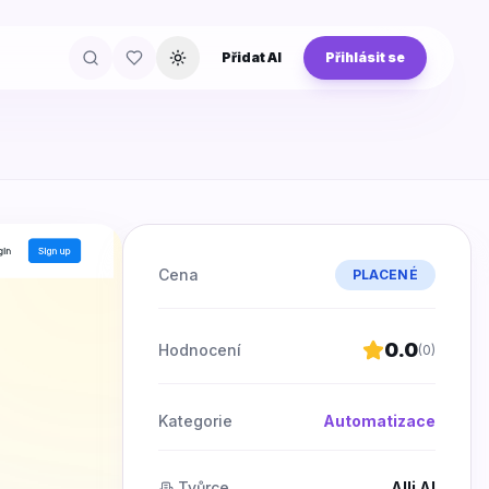
Přidat AI
Přihlásit se
Přepnout téma
Cena
PLACENÉ
0.0
Hodnocení
(
0
)
Kategorie
Automatizace
Tvůrce
Alli AI