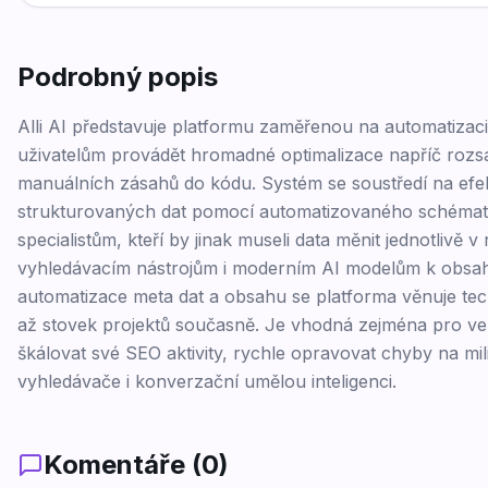
Podrobný popis
Alli AI představuje platformu zaměřenou na automatiza
uživatelům provádět hromadné optimalizace napříč rozsá
manuálních zásahů do kódu. Systém se soustředí na efe
strukturovaných dat pomocí automatizovaného schématu
specialistům, kteří by jinak museli data měnit jednotlivě
vyhledávacím nástrojům i moderním AI modelům k obs
automatizace meta dat a obsahu se platforma věnuje te
až stovek projektů současně. Je vhodná zejména pro velk
škálovat své SEO aktivity, rychle opravovat chyby na mil
vyhledávače i konverzační umělou inteligenci.
Komentáře (
0
)