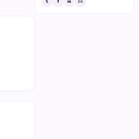
𝕏
f
in