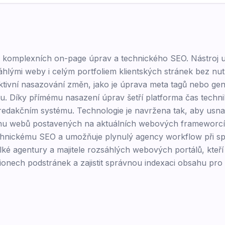
ci komplexních on-page úprav a technického SEO. Nástroj
hlými weby i celým portfoliem klientských stránek bez nut
ktivní nasazování změn, jako je úprava meta tagů nebo ge
. Díky přímému nasazení úprav šetří platforma čas techn
 v redakčním systému. Technologie je navržena tak, aby usna
ahu webů postavených na aktuálních webových frameworc
chnickému SEO a umožňuje plynulý agency workflow při sp
é agentury a majitele rozsáhlých webových portálů, kteří 
ionech podstránek a zajistit správnou indexaci obsahu pro 