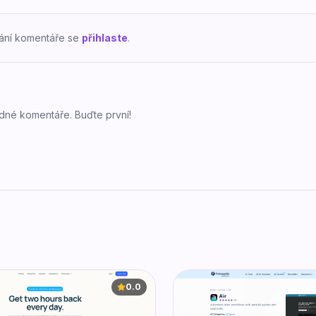
dání komentáře se
přihlaste
.
dné komentáře. Buďte první!
0.0