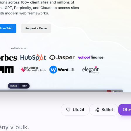
Uložit
Sdílet
Otev
ny v bulk.