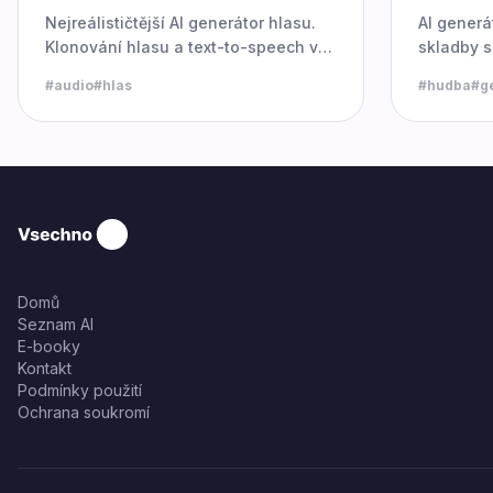
Nejreálističtější AI generátor hlasu.
AI generá
Klonování hlasu a text-to-speech v
skladby s
desítkách jazyků.
#
audio
#
hlas
#
hudba
#
g
Domů
Seznam AI
E-booky
Kontakt
Podmínky použití
Ochrana soukromí