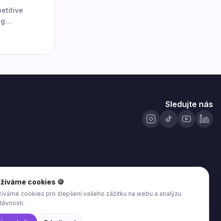
etitive
ng
Is for
c voice
ch into so
Sledujte nás
žíváme cookies 🍪
íváme cookies pro zlepšení vašeho zážitku na webu a analýzu
těvnosti.