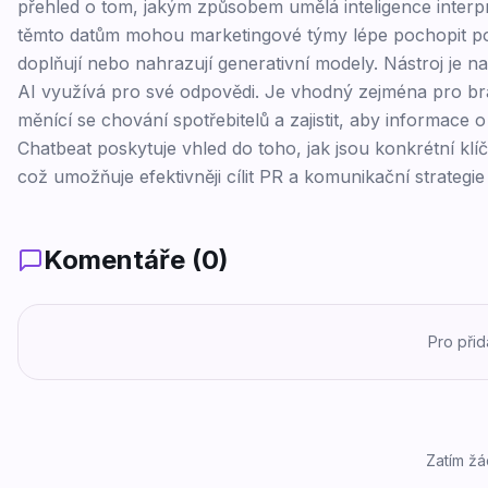
přehled o tom, jakým způsobem umělá inteligence interpr
těmto datům mohou marketingové týmy lépe pochopit poz
doplňují nebo nahrazují generativní modely. Nástroj je 
AI využívá pro své odpovědi. Je vhodný zejména pro bra
měnící se chování spotřebitelů a zajistit, aby informace o
Chatbeat poskytuje vhled do toho, jak jsou konkrétní kl
což umožňuje efektivněji cílit PR a komunikační strategie
Komentáře (
0
)
Pro při
Zatím žá