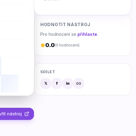
HODNOTIT NÁSTROJ
Pro hodnocení se
přihlaste
.
0.0
(
0
hodnocení)
SDÍLET
𝕏
f
in
řít nástroj