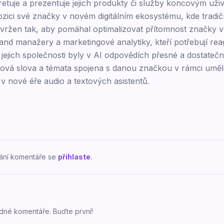
etuje a prezentuje jejich produkty či služby koncovým uži
ici své značky v novém digitálním ekosystému, kde tradič
navržen tak, aby pomáhal optimalizovat přítomnost značky v
nd manažery a marketingové analytiky, kteří potřebují rea
 jejich společnosti byly v AI odpovědích přesné a dostatečně
íčová slova a témata spojena s danou značkou v rámci umělé
 v nové éře audio a textových asistentů.
dání komentáře se
přihlaste
.
dné komentáře. Buďte první!