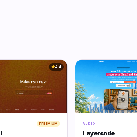
4.4
FREEMIUM
AUDIO
I
Layercode