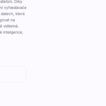
vatelům. Díky
ní vyhledávače
 datech, která
govat na
 viditelné.
 inteligence,