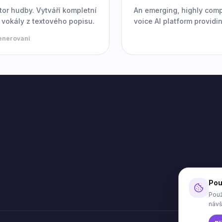
tor hudby. Vytváří kompletní
An emerging, highly comp
 vokály z textového popisu.
voice AI platform providi
developers with robust AP
enerovani
integrating ultra-realisti
cloning and text-to-spee
Pou
Použ
návš