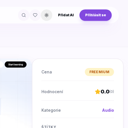
Přidat AI
Přihlásit se
Přepnout téma
Cena
FREEMIUM
0.0
Hodnocení
(
0
)
Kategorie
Audio
ŠTÍTKY