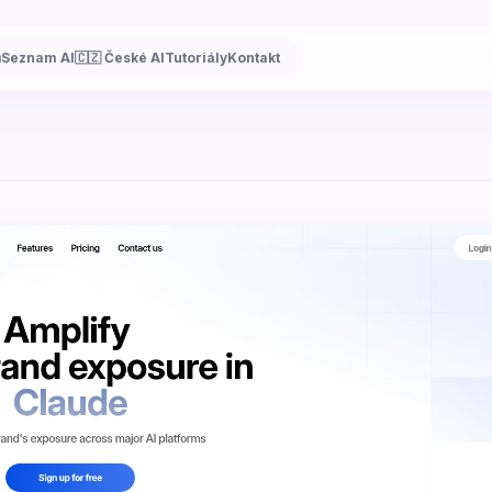
ů
Seznam AI
🇨🇿 České AI
Tutoriály
Kontakt