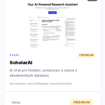
PSANI
FREEMIUM
ScholarAI
AI chat pro hledání, sumarizaci a citace z
akademických databází.
#
academic search
#
paper summarization
Cena
FREEMIUM