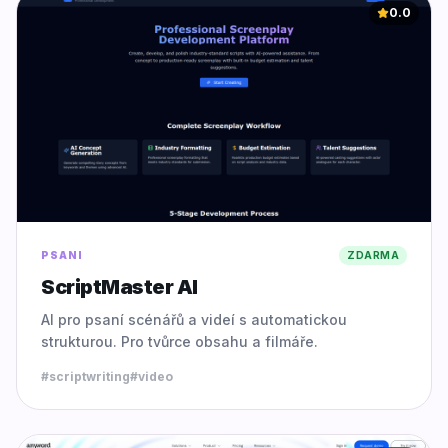
0.0
PSANI
ZDARMA
ScriptMaster AI
AI pro psaní scénářů a videí s automatickou
strukturou. Pro tvůrce obsahu a filmáře.
#
scriptwriting
#
video