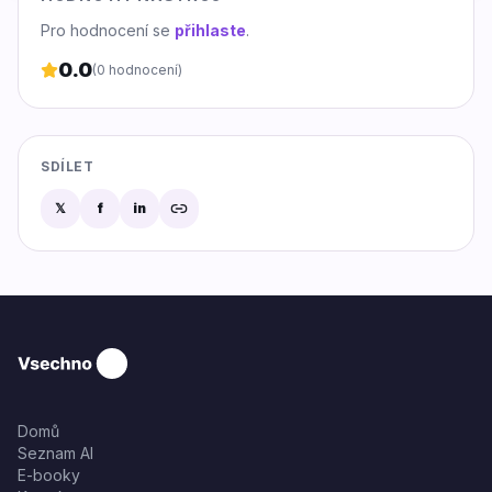
Pro hodnocení se
přihlaste
.
0.0
(
0
hodnocení)
SDÍLET
𝕏
f
in
Domů
Seznam AI
E-booky