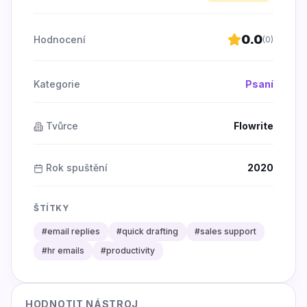
0.0
Hodnocení
(
0
)
Kategorie
Psaní
Tvůrce
Flowrite
Rok spuštění
2020
ŠTÍTKY
#
email replies
#
quick drafting
#
sales support
#
hr emails
#
productivity
HODNOTIT NÁSTROJ