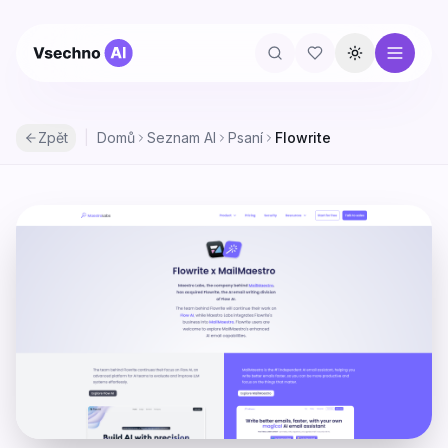
Přepnout té
Zpět
|
Domů
Seznam AI
Psaní
Flowrite