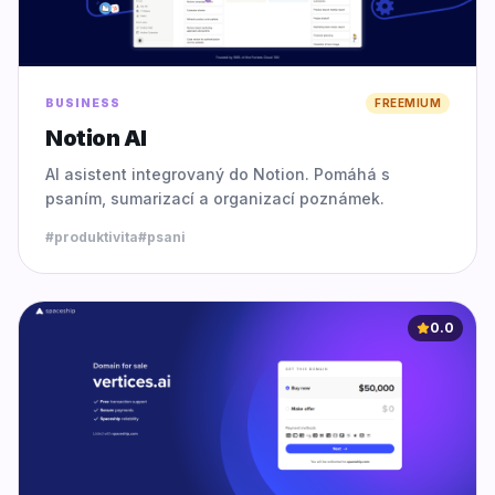
BUSINESS
FREEMIUM
Notion AI
AI asistent integrovaný do Notion. Pomáhá s
psaním, sumarizací a organizací poznámek.
#
produktivita
#
psani
0.0