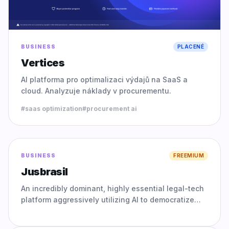
BUSINESS
PLACENÉ
Vertices
AI platforma pro optimalizaci výdajů na SaaS a
cloud. Analyzuje náklady v procurementu.
#
saas optimization
#
procurement ai
0.0
BUSINESS
FREEMIUM
Jusbrasil
An incredibly dominant, highly essential legal-tech
platform aggressively utilizing AI to democratize
complex legal information; it empowers both top-
tier profe