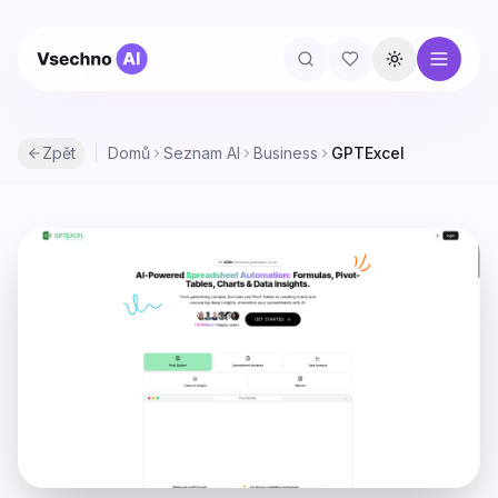
Přepnout té
Zpět
|
Domů
Seznam AI
Business
GPTExcel