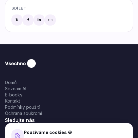
SDÍLET
𝕏
f
in
Domů
Seznam AI
E-booky
Kontakt
Podmínky použití
Ochrana soukromí
Sledujte nás
Používáme cookies 🍪