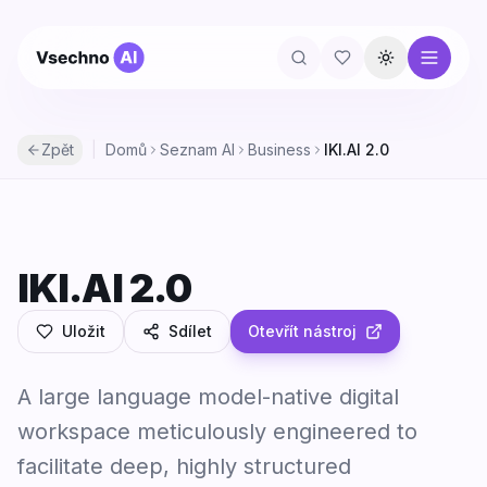
Přepnout té
Zpět
|
Domů
Seznam AI
Business
IKI.AI 2.0
IKI.AI 2.0
IKI.AI 2.0
Uložit
Sdílet
Otevřít nástroj
A large language model-native digital
workspace meticulously engineered to
facilitate deep, highly structured