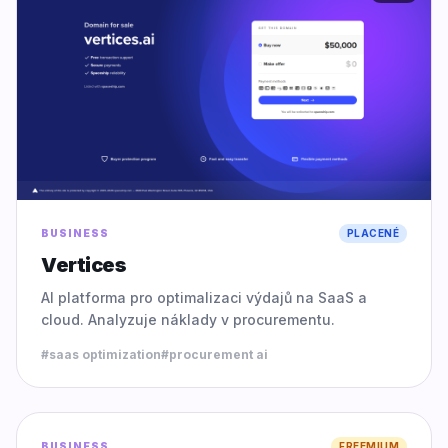
BUSINESS
PLACENÉ
Vertices
AI platforma pro optimalizaci výdajů na SaaS a
cloud. Analyzuje náklady v procurementu.
#
saas optimization
#
procurement ai
0.0
BUSINESS
FREEMIUM