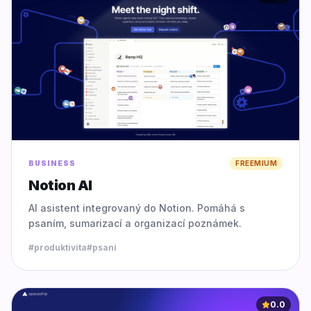
BUSINESS
FREEMIUM
Notion AI
AI asistent integrovaný do Notion. Pomáhá s
psaním, sumarizací a organizací poznámek.
#
produktivita
#
psani
0.0