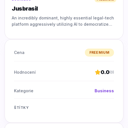
Jusbrasil
An incredibly dominant, highly essential legal-tech
platform aggressively utilizing AI to democratize
complex legal information; it empowers both top-
tier profe
Cena
FREEMIUM
0.0
Hodnocení
(
0
)
Kategorie
Business
ŠTÍTKY