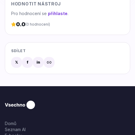
HODNOTIT NÁSTROJ
Pro hodnocení se
přihlaste
.
0.0
(
0
hodnocení)
SDÍLET
𝕏
f
in
Domů
Seznam AI