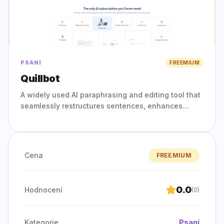
PSANI
FREEMIUM
Quillbot
A widely used AI paraphrasing and editing tool that
seamlessly restructures sentences, enhances
vocabulary, and checks for grammatical accuracy.
Cena
FREEMIUM
0.0
Hodnocení
(
0
)
Kategorie
Psaní