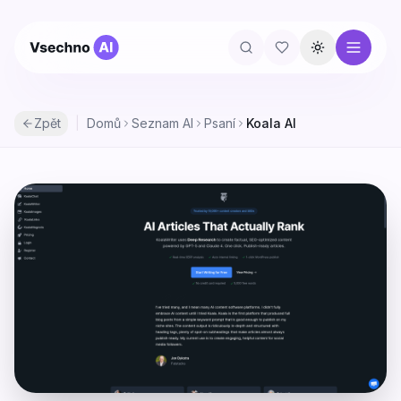
Přepnout té
Zpět
|
Domů
Seznam AI
Psaní
Koala AI