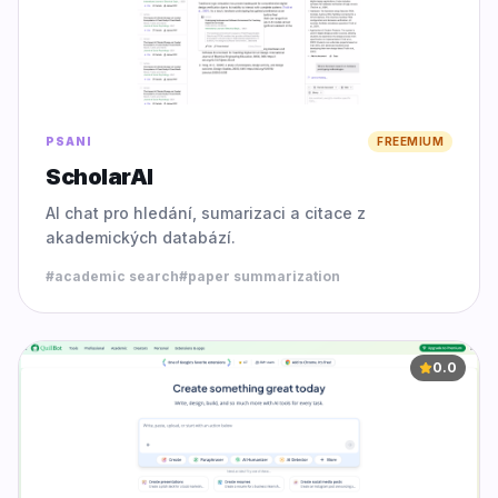
PSANI
FREEMIUM
ScholarAI
AI chat pro hledání, sumarizaci a citace z
akademických databází.
#
academic search
#
paper summarization
0.0