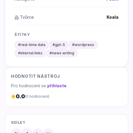
Tvůrce
Koala
ŠTÍTKY
#
real-time data
#
gpt-5
#
wordpress
#
internal links
#
news writing
HODNOTIT NÁSTROJ
Pro hodnocení se
přihlaste
.
0.0
(
0
hodnocení)
SDÍLET