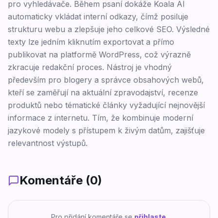
pro vyhledávače. Během psaní dokáže Koala AI
automaticky vkládat interní odkazy, čímž posiluje
strukturu webu a zlepšuje jeho celkové SEO. Výsledné
texty lze jedním kliknutím exportovat a přímo
publikovat na platformě WordPress, což výrazně
zkracuje redakční proces. Nástroj je vhodný
především pro blogery a správce obsahových webů,
kteří se zaměřují na aktuální zpravodajství, recenze
produktů nebo tématické články vyžadující nejnovější
informace z internetu. Tím, že kombinuje moderní
jazykové modely s přístupem k živým datům, zajišťuje
relevantnost výstupů.
Komentáře (
0
)
Pro přidání komentáře se
přihlaste
.