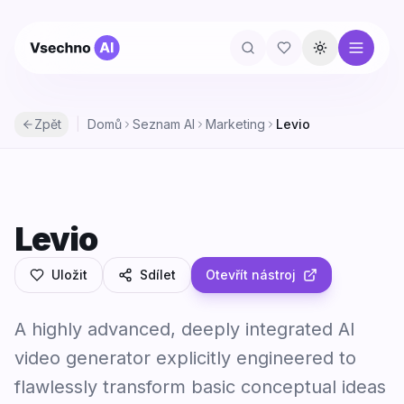
Přepnout té
Zpět
|
Domů
Seznam AI
Marketing
Levio
Levio
Levio
Uložit
Sdílet
Otevřít nástroj
A highly advanced, deeply integrated AI
video generator explicitly engineered to
flawlessly transform basic conceptual ideas