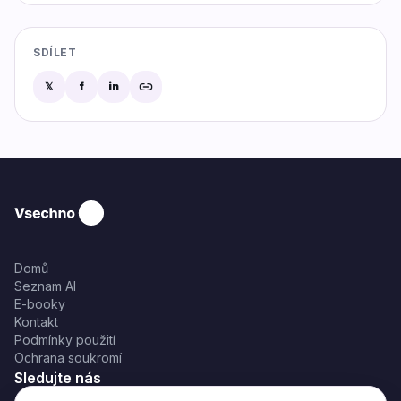
SDÍLET
𝕏
f
in
Domů
Seznam AI
E-booky
Kontakt
Podmínky použití
Ochrana soukromí
Sledujte nás