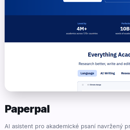
Paperpal
AI asistent pro akademické psaní navržený p