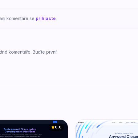
dání komentáře se
přihlaste
.
dné komentáře. Buďte první!
0.0