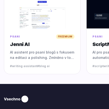
PSANI
FREEMIUM
PSANI
Jenni AI
Script
AI asistent pro psaní blogů s fokusem
AI pro ps
na editaci a polishing. Zmíněno v top
automatic
blogging tools 2026.
obsahu a 
#
writing assistant
#
blog ai
#
scriptwri