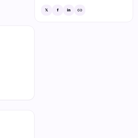
𝕏
f
in