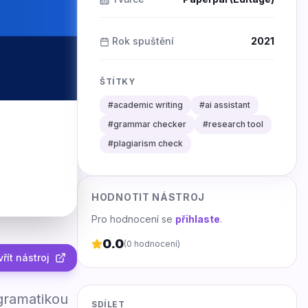
Rok spuštění
2021
ŠTÍTKY
#
academic writing
#
ai assistant
#
grammar checker
#
research tool
#
plagiarism check
HODNOTIT NÁSTROJ
Pro hodnocení se
přihlaste
.
0.0
(
0
hodnocení)
řít nástroj
 gramatikou
SDÍLET