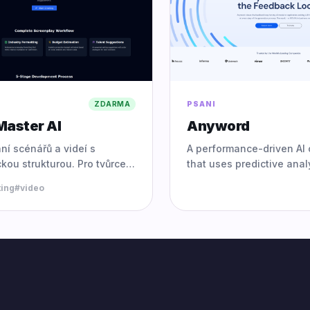
ZDARMA
PSANI
Master AI
Anyword
aní scénářů a videí s
A performance-driven AI 
kou strukturou. Pro tvůrce
that uses predictive anal
filmáře.
generate text optimized s
ting
#
video
for high conversion rates