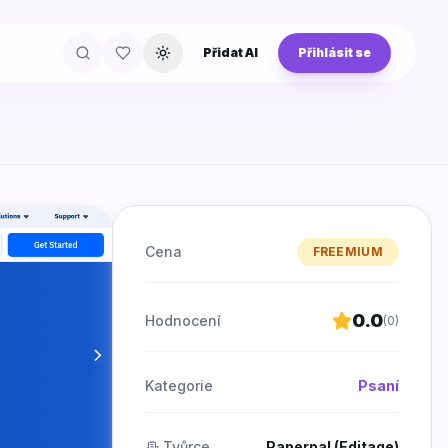
Přidat AI
Přihlásit se
Přepnout téma
Cena
FREEMIUM
0.0
Hodnocení
(
0
)
Kategorie
Psaní
Tvůrce
Paperpal (Editage)