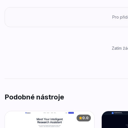
Pro při
Zatím žá
Podobné nástroje
0.0