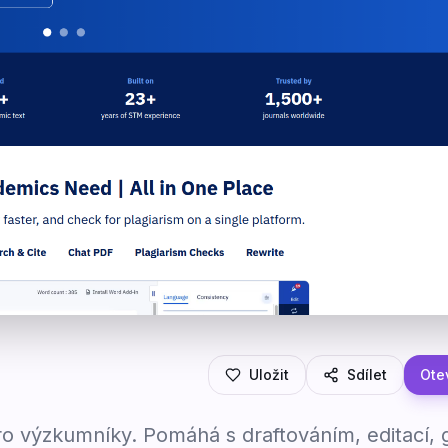
Uložit
Sdílet
Otev
ro výzkumníky. Pomáhá s draftováním, editací,