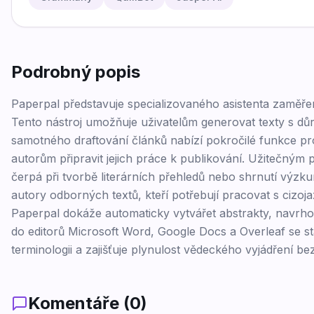
Podrobný popis
Paperpal představuje specializovaného asistenta zaměř
Tento nástroj umožňuje uživatelům generovat texty s 
samotného draftování článků nabízí pokročilé funkce pr
autorům připravit jejich práce k publikování. Užitečným 
čerpá při tvorbě literárních přehledů nebo shrnutí výzk
autory odborných textů, kteří potřebují pracovat s cizoj
Paperpal dokáže automaticky vytvářet abstrakty, navrhovat
do editorů Microsoft Word, Google Docs a Overleaf se 
terminologii a zajišťuje plynulost vědeckého vyjádření b
Komentáře (
0
)