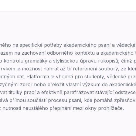
eného na specifické potřeby akademického psaní a vědeck
důrazem na zachování odborného kontextu a akademického
o kontrolu gramatiky a stylistickou úpravu rukopisů, čímž
prvkem je možnost nahrát až tři referenční soubory, ze kte
umných dat. Platforma je vhodná pro studenty, vědecké pra
azyčnými zdroji nebo přeložit vlastní výzkum do akademické 
 titulky prací a efektivně parafrázovat stávající odstavce.
stává přímou součástí procesu psaní, kde pomáhá zpřesňo
ez nutnosti neustálého přepínání mezi okny prohlížeče.