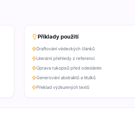
Příklady použití
Draftování vědeckých článků
Literární přehledy z referencí
Úprava rukopisů před odesláním
Generování abstraktů a titulků
Překlad výzkumných textů