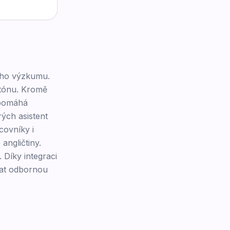
ého výzkumu.
 tónu. Kromě
 pomáhá
rých asistent
covníky i
angličtiny.
 Díky integraci
vat odbornou