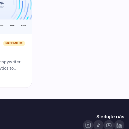
FREEMIUM
copywriter
ytics to
pecifically
.
Sledujte nás