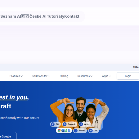
ů
Seznam AI
🇨🇿 České AI
Tutoriály
Kontakt