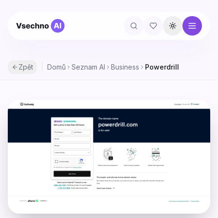
Přepnout té
Zpět
|
Domů
Seznam AI
Business
Powerdrill