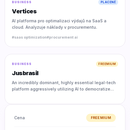
BUSINESS
PLACENÉ
Vertices
AI platforma pro optimalizaci výdajů na SaaS a
cloud. Analyzuje náklady v procurementu.
#
saas optimization
#
procurement ai
0.0
BUSINESS
FREEMIUM
Jusbrasil
An incredibly dominant, highly essential legal-tech
platform aggressively utilizing AI to democratize
complex legal information; it empowers both top-
tier profe
Cena
FREEMIUM