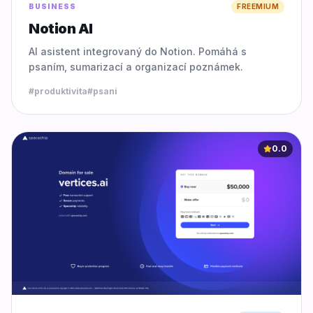
BUSINESS
FREEMIUM
Notion AI
AI asistent integrovaný do Notion. Pomáhá s
psaním, sumarizací a organizací poznámek.
#
produktivita
#
psani
0.0