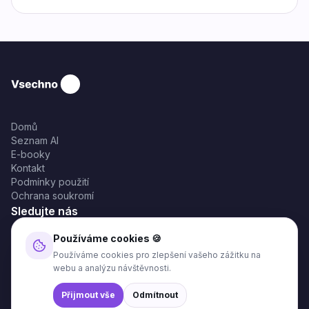
Domů
Seznam AI
E-booky
Kontakt
Podmínky použití
Ochrana soukromí
Sledujte nás
Používáme cookies 🍪
Používáme cookies pro zlepšení vašeho zážitku na
webu a analýzu návštěvnosti.
©2025 VsechnoAI. Všechna práva vyhrazena.
Přijmout vše
Odmítnout