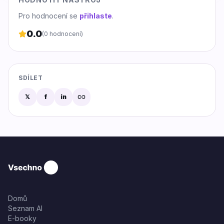
Pro hodnocení se
přihlaste
.
0.0
(
0
hodnocení)
SDÍLET
𝕏
f
in
Domů
Seznam AI
E-booky