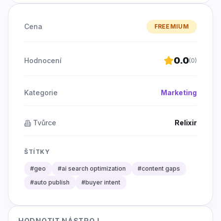
Cena
FREEMIUM
0.0
Hodnocení
(
0
)
Kategorie
Marketing
Tvůrce
Relixir
ŠTÍTKY
#
geo
#
ai search optimization
#
content gaps
#
auto publish
#
buyer intent
HODNOTIT NÁSTROJ