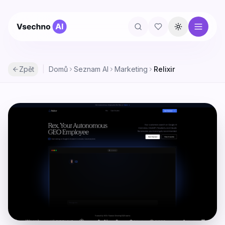
Přepnout té
Zpět
|
Domů
Seznam AI
Marketing
Relixir