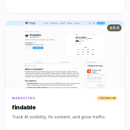
assets to instantly generate on-brand video ads
from a simple URL.
0.0
MARKETING
FREEMIUM
findable
Track AI visibility, fix content, and grow traffic.