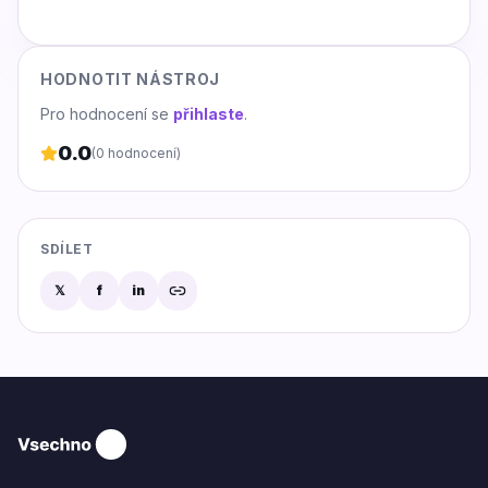
HODNOTIT NÁSTROJ
Pro hodnocení se
přihlaste
.
0.0
(
0
hodnocení)
SDÍLET
𝕏
f
in