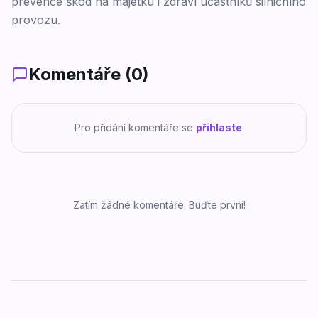
prevence škod na majetku i zdraví účastníků silničního
provozu.
Komentáře (
0
)
Pro přidání komentáře se
přihlaste
.
Zatím žádné komentáře. Buďte první!