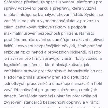
SafeMode představuje specializovanou platformu pro
správu vozového parku a přepravy, která využívá
umělou inteligenci k analýze chování řidičů. Systém se
zaměřuje na sběr a vyhodnocování dat z provozu s
cílem identifikovat rizikové faktory a podpořit
maximální úroveň bezpečnosti při řízení. Namísto
pouhého monitorování se zaměřuje na aktivní motivaci
řidičů k osvojení bezpečnějších návyků, čímž pomáhá
snižovat riziko nehod a provozních incidentů. Nástroj
je navržen pro firmy spravující vlastní flotily vozidel a
logistické společnosti, které hledají způsob, jak
zefektivnit provoz prostřednictvím behaviorálních dat.
Platforma přináší ucelený přehled o stylu jízdy
jednotlivých pracovníků a umožňuje manažerům flotil
zavádět motivační programy založené na reálných
datech. SafeMode nachází uplatnění především při
zvyšování standardů bezpečnosti dopravy a v rámci