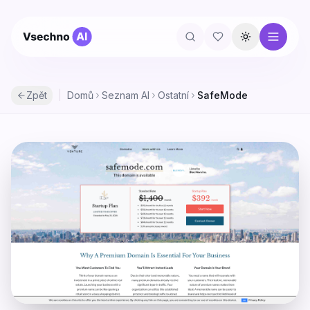
Přepnout té
Zpět
|
Domů
Seznam AI
Ostatní
SafeMode