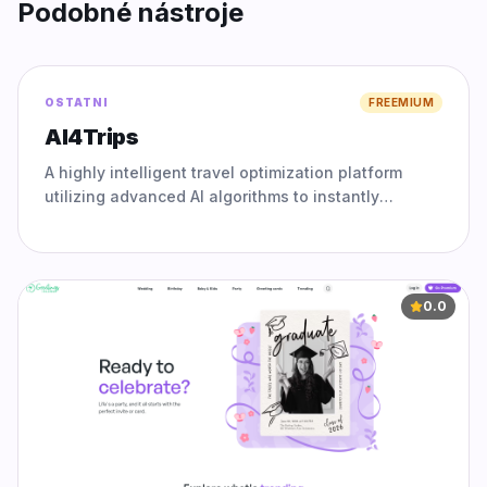
Podobné nástroje
0.0
OSTATNI
FREEMIUM
AI4Trips
A highly intelligent travel optimization platform
utilizing advanced AI algorithms to instantly
synthesize millions of data points, perfectly
providing highly p
0.0