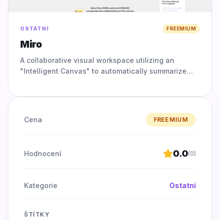
OSTATNI
FREEMIUM
Miro
A collaborative visual workspace utilizing an
"Intelligent Canvas" to automatically summarize
sticky notes and generate complex process
workflows.
Cena
FREEMIUM
0.0
Hodnocení
(
0
)
Kategorie
Ostatní
ŠTÍTKY