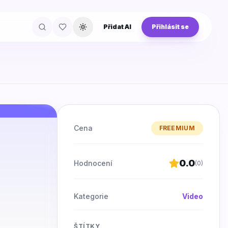
Přidat AI
Přihlásit se
Přepnout téma
Cena
FREEMIUM
0.0
Hodnocení
(
0
)
Kategorie
Video
ŠTÍTKY