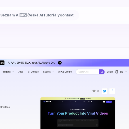
ů
Seznam AI
🇨🇿 České AI
Tutoriály
Kontakt