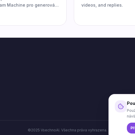
eam Machine pro generování
videos, and replies.
xtu.
Pou
Použ
návš
Př
©2025 VsechnoAI. Všechna práva vyhrazena.