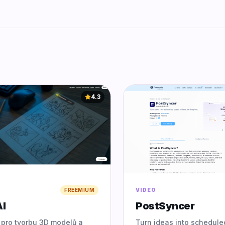
4.3
FREEMIUM
VIDEO
I
PostSyncer
j pro tvorbu 3D modelů a
Turn ideas into schedule