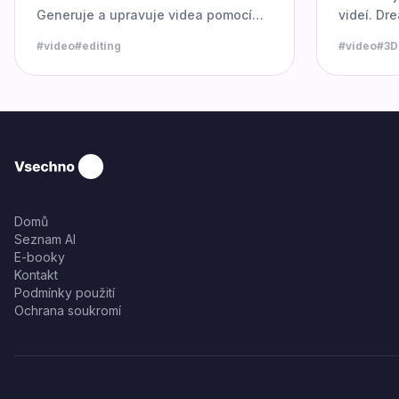
Generuje a upravuje videa pomocí
videí. Dr
umělé inteligence.
videa z te
#
video
#
editing
#
video
#
3D
Domů
Seznam AI
E-booky
Kontakt
Podmínky použití
Ochrana soukromí