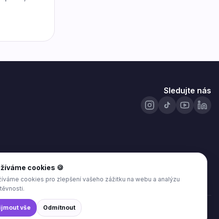
Sledujte nás
žíváme cookies 🍪
íváme cookies pro zlepšení vašeho zážitku na webu a analýzu
těvnosti.
ijmout vše
Odmítnout