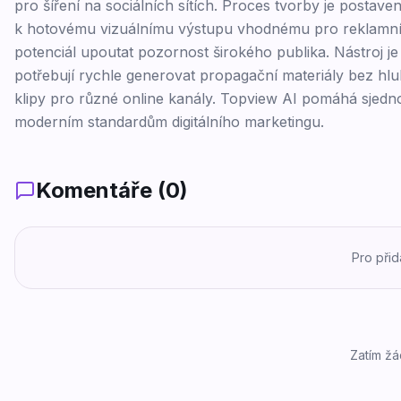
pro šíření na sociálních sítích. Proces tvorby je postav
k hotovému vizuálnímu výstupu vhodnému pro reklamní úč
potenciál upoutat pozornost širokého publika. Nástroj je
potřebují rychle generovat propagační materiály bez hlu
klipy pro různé online kanály. Topview AI pomáhá sjednot
moderním standardům digitálního marketingu.
Komentáře (
0
)
Pro při
Zatím žá