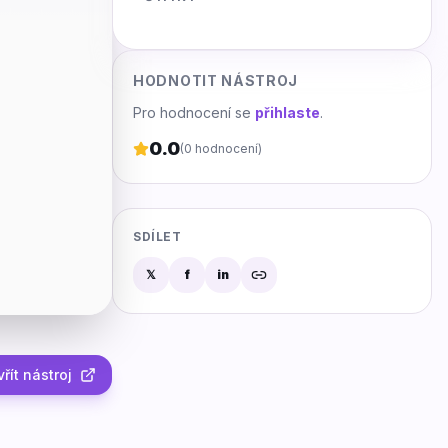
HODNOTIT NÁSTROJ
Pro hodnocení se
přihlaste
.
0.0
(
0
hodnocení)
SDÍLET
𝕏
f
in
řít nástroj