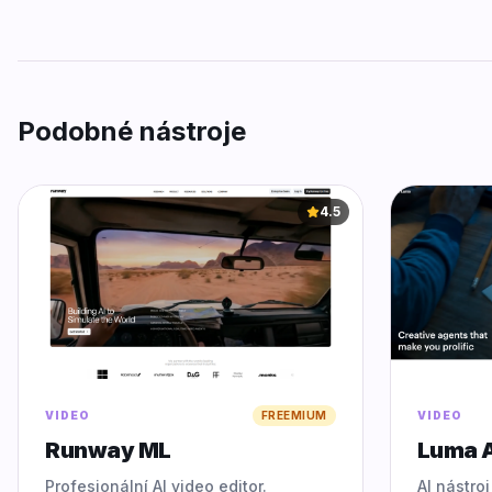
Podobné nástroje
4.5
VIDEO
FREEMIUM
VIDEO
Runway ML
Luma A
Profesionální AI video editor.
AI nástro