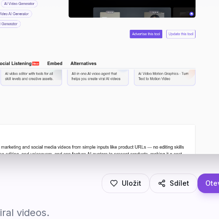
Uložit
Sdílet
Otev
ral videos.