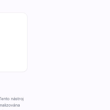
ento nástroj
imalizována