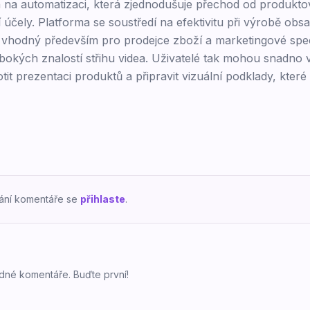
en na automatizaci, která zjednodušuje přechod od produkto
ely. Platforma se soustředí na efektivitu při výrobě obs
 vhodný především pro prodejce zboží a marketingové specia
bokých znalostí střihu videa. Uživatelé tak mohou snadno v
it prezentaci produktů a připravit vizuální podklady, které
dání komentáře se
přihlaste
.
dné komentáře. Buďte první!