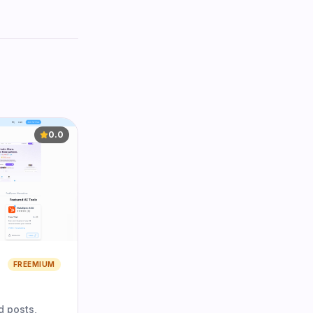
0.0
FREEMIUM
d posts,