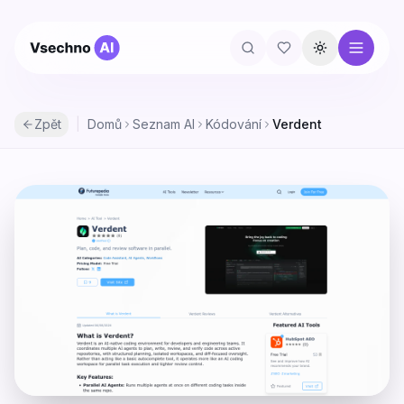
Přepnout té
Zpět
|
Domů
Seznam AI
Kódování
Verdent