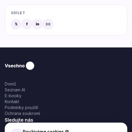
SDÍLET
𝕏
f
in
Domů
Seznam AI
E-booky
Kontakt
Podmínky použití
Ochrana soukromí
Sledujte nás
Používáme cookies 🍪