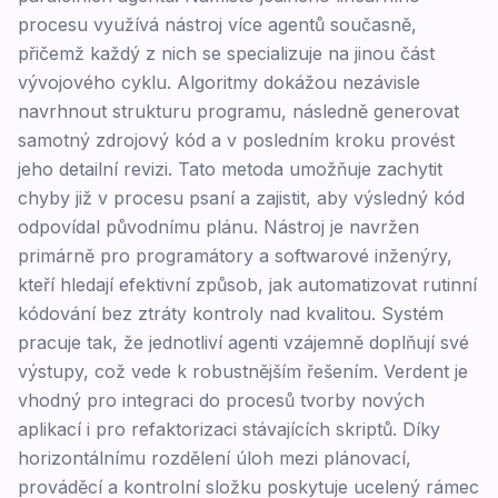
procesu využívá nástroj více agentů současně,
přičemž každý z nich se specializuje na jinou část
vývojového cyklu. Algoritmy dokážou nezávisle
navrhnout strukturu programu, následně generovat
samotný zdrojový kód a v posledním kroku provést
jeho detailní revizi. Tato metoda umožňuje zachytit
chyby již v procesu psaní a zajistit, aby výsledný kód
odpovídal původnímu plánu. Nástroj je navržen
primárně pro programátory a softwarové inženýry,
kteří hledají efektivní způsob, jak automatizovat rutinní
kódování bez ztráty kontroly nad kvalitou. Systém
pracuje tak, že jednotliví agenti vzájemně doplňují své
výstupy, což vede k robustnějším řešením. Verdent je
vhodný pro integraci do procesů tvorby nových
aplikací i pro refaktorizaci stávajících skriptů. Díky
horizontálnímu rozdělení úloh mezi plánovací,
prováděcí a kontrolní složku poskytuje ucelený rámec