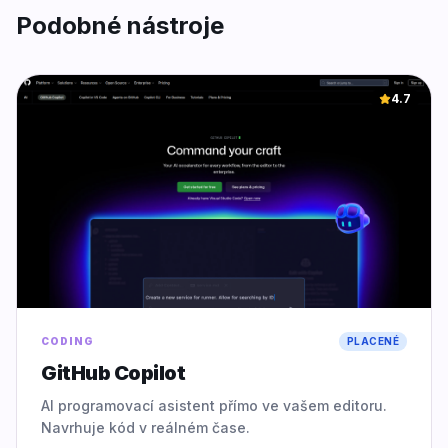
Podobné nástroje
4.7
CODING
PLACENÉ
GitHub Copilot
AI programovací asistent přímo ve vašem editoru.
Navrhuje kód v reálném čase.