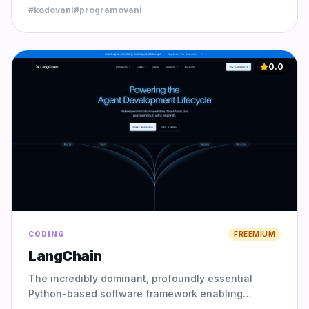
#
kodovani
#
programovani
0.0
CODING
FREEMIUM
LangChain
The incredibly dominant, profoundly essential
Python-based software framework enabling
advanced developers to seamlessly chain together