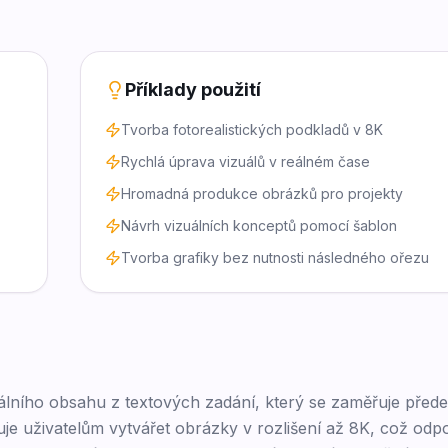
Příklady použití
Tvorba fotorealistických podkladů v 8K
Rychlá úprava vizuálů v reálném čase
Hromadná produkce obrázků pro projekty
Návrh vizuálních konceptů pomocí šablon
Tvorba grafiky bez nutnosti následného ořezu
uálního obsahu z textových zadání, který se zaměřuje před
e uživatelům vytvářet obrázky v rozlišení až 8K, což odp