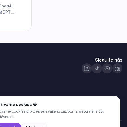
 OpenAI
atGPT.
ky.
Sledujte nás
žíváme cookies 🍪
íváme cookies pro zlepšení vašeho zážitku na webu a analýzu
těvnosti.