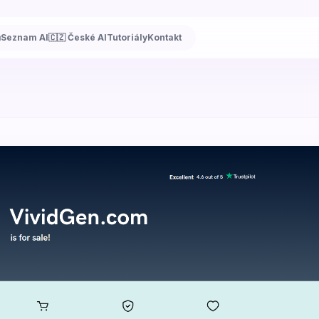
ů
Seznam AI
🇨🇿 České AI
Tutoriály
Kontakt