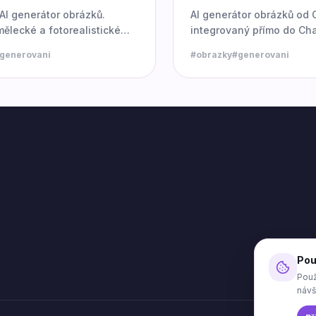
AI generátor obrázků.
AI generátor obrázků od
mělecké a fotorealistické
integrovaný přímo do Ch
 textového popisu.
Přesné a kreativní výsled
generovani
#
obrazky
#
generovani
Pou
Použ
návš