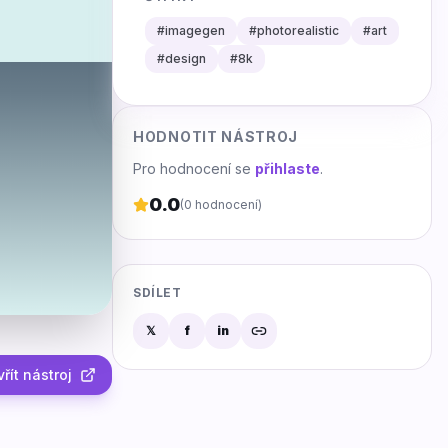
#
imagegen
#
photorealistic
#
art
#
design
#
8k
HODNOTIT NÁSTROJ
Pro hodnocení se
přihlaste
.
0.0
(
0
hodnocení)
SDÍLET
𝕏
f
in
řít nástroj