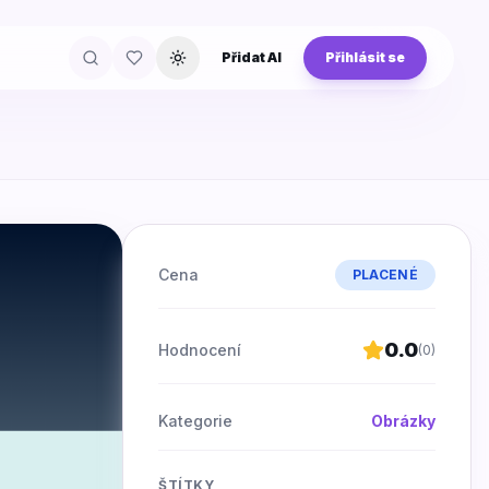
Přidat AI
Přihlásit se
Přepnout téma
Cena
PLACENÉ
0.0
Hodnocení
(
0
)
Kategorie
Obrázky
ŠTÍTKY