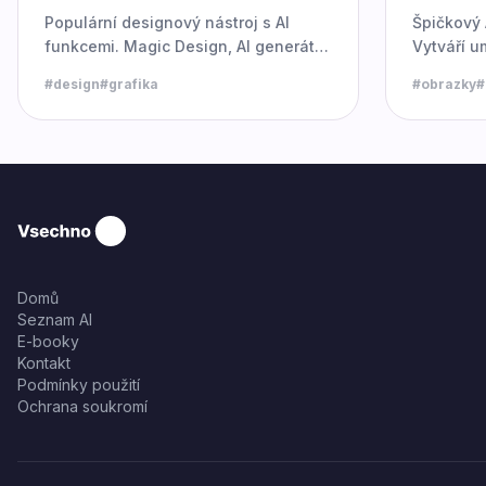
Populární designový nástroj s AI
Špičkový 
funkcemi. Magic Design, AI generátor
Vytváří u
obrázků a textů.
obrázky z
#
design
#
grafika
#
obrazky
#
Domů
Seznam AI
E-booky
Kontakt
Podmínky použití
Ochrana soukromí