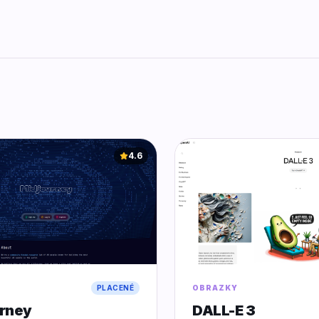
4.6
PLACENÉ
OBRAZKY
rney
DALL-E 3