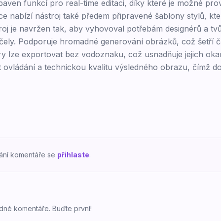
baven funkcí pro real-time editaci, díky které je možné pr
e nabízí nástroj také předem připravené šablony stylů, kt
roj je navržen tak, aby vyhovoval potřebám designérů a tvů
čely. Podporuje hromadné generování obrázků, což šetří ča
y lze exportovat bez vodoznaku, což usnadňuje jejich oka
t ovládání a technickou kvalitu výsledného obrazu, čímž do
dání komentáře se
přihlaste
.
dné komentáře. Buďte první!