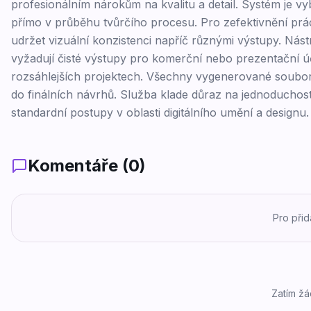
profesionálním nárokům na kvalitu a detail. Systém je vy
přímo v průběhu tvůrčího procesu. Pro zefektivnění prác
udržet vizuální konzistenci napříč různými výstupy. Nást
vyžadují čisté výstupy pro komerční nebo prezentační ú
rozsáhlejších projektech. Všechny vygenerované soubor
do finálních návrhů. Služba klade důraz na jednoduchos
standardní postupy v oblasti digitálního umění a designu.
Komentáře (
0
)
Pro při
Zatím žá