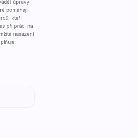
ovádět úpravy
eré pomáhají
rců, kteří
s při práci na
mžité nasazení
plňuje