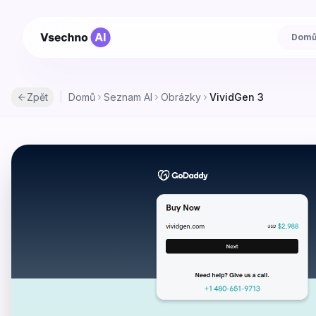
Dom
Zpět
|
Domů
Seznam AI
Obrázky
VividGen 3