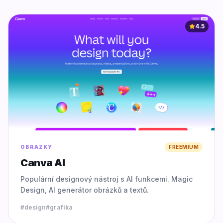
4.5
OBRAZKY
FREEMIUM
Canva AI
Populární designový nástroj s AI funkcemi. Magic
Design, AI generátor obrázků a textů.
#
design
#
grafika