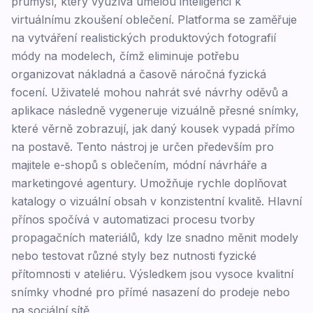
průmysl, který využívá umělou inteligenci k
virtuálnímu zkoušení oblečení. Platforma se zaměřuje
na vytváření realistických produktových fotografií
módy na modelech, čímž eliminuje potřebu
organizovat nákladná a časově náročná fyzická
focení. Uživatelé mohou nahrát své návrhy oděvů a
aplikace následně vygeneruje vizuálně přesné snímky,
které věrně zobrazují, jak daný kousek vypadá přímo
na postavě. Tento nástroj je určen především pro
majitele e-shopů s oblečením, módní návrháře a
marketingové agentury. Umožňuje rychle doplňovat
katalogy o vizuální obsah v konzistentní kvalitě. Hlavní
přínos spočívá v automatizaci procesu tvorby
propagačních materiálů, kdy lze snadno měnit modely
nebo testovat různé styly bez nutnosti fyzické
přítomnosti v ateliéru. Výsledkem jsou vysoce kvalitní
snímky vhodné pro přímé nasazení do prodeje nebo
na sociální sítě.