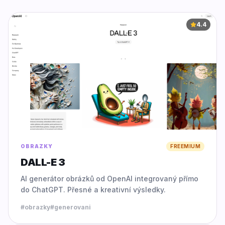
4.4
OBRAZKY
FREEMIUM
DALL-E 3
AI generátor obrázků od OpenAI integrovaný přímo
do ChatGPT. Přesné a kreativní výsledky.
#
obrazky
#
generovani