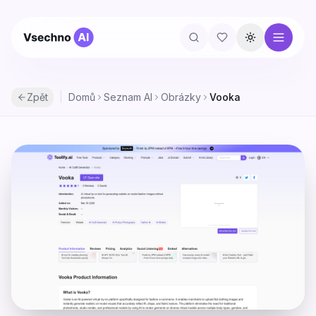
Přepnout té
Zpět
|
Domů
Seznam AI
Obrázky
Vooka