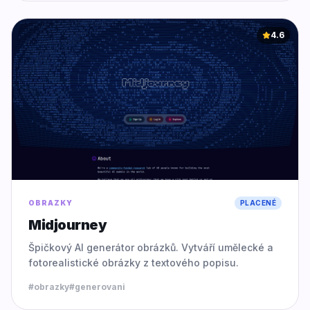
4.6
OBRAZKY
PLACENÉ
Midjourney
Špičkový AI generátor obrázků. Vytváří umělecké a
fotorealistické obrázky z textového popisu.
#
obrazky
#
generovani