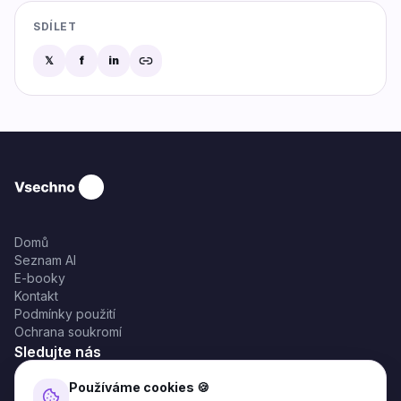
SDÍLET
𝕏
f
in
Domů
Seznam AI
E-booky
Kontakt
Podmínky použití
Ochrana soukromí
Sledujte nás
Používáme cookies 🍪