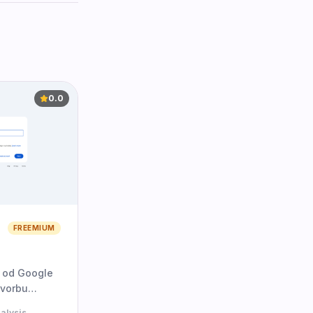
0.0
FREEMIUM
j od Google
tvorbu
ů a
alysis