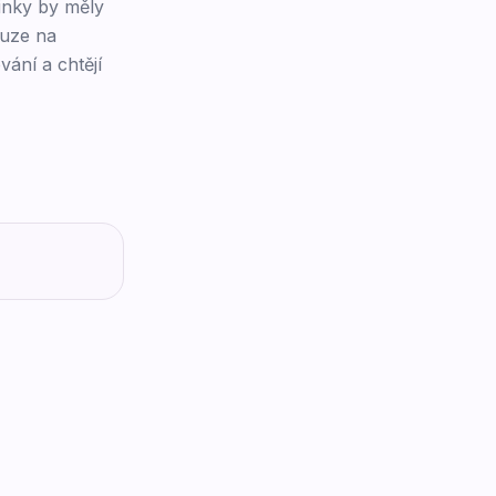
vinky by měly
ouze na
ání a chtějí