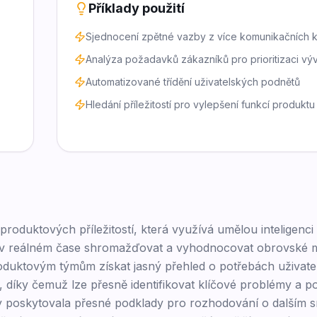
Příklady použití
Sjednocení zpětné vazby z více komunikačních 
Analýza požadavků zákazníků pro prioritizaci vý
Automatizované třídění uživatelských podnětů
Hledání příležitostí pro vylepšení funkcí produktu
produktových příležitostí, která využívá umělou inteligenci
 v reálném čase shromažďovat a vyhodnocovat obrovské 
uktovým týmům získat jasný přehled o potřebách uživatel
díky čemuž lze přesně identifikovat klíčové problémy a p
aby poskytovala přesné podklady pro rozhodování o dalším 