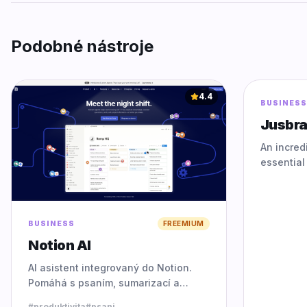
Podobné nástroje
4.4
BUSINESS
Jusbra
An incred
essential
aggressive
democrati
informati
tier profe
BUSINESS
FREEMIUM
Notion AI
AI asistent integrovaný do Notion.
Pomáhá s psaním, sumarizací a
organizací poznámek.
#
produktivita
#
psani