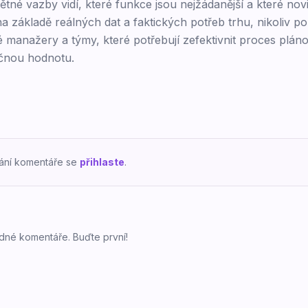
tné vazby vidí, které funkce jsou nejžádanější a které no
na základě reálných dat a faktických potřeb trhu, nikoliv p
manažery a týmy, které potřebují zefektivnit proces plánov
ečnou hodnotu.
dání komentáře se
přihlaste
.
dné komentáře. Buďte první!