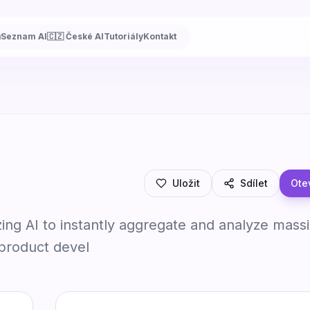
ů
Seznam AI
🇨🇿 České AI
Tutoriály
Kontakt
Zeda.io
Uložit
Sdílet
Otev
zing AI to instantly aggregate and analyze mas
 product devel