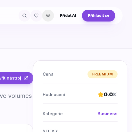
Přidat AI
Přihlásit se
Přepnout téma
Cena
FREEMIUM
řít nástroj
0.0
Hodnocení
sive volumes
(
0
)
Kategorie
Business
ŠTÍTKY