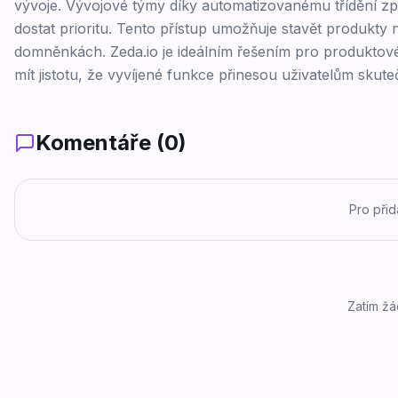
vývoje. Vývojové týmy díky automatizovanému třídění zpě
dostat prioritu. Tento přístup umožňuje stavět produkty 
domněnkách. Zeda.io je ideálním řešením pro produktové 
mít jistotu, že vyvíjené funkce přinesou uživatelům skut
Komentáře (
0
)
Pro při
Zatím žá