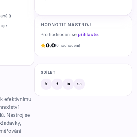
kanálů
HODNOTIT NÁSTROJ
voje
Pro hodnocení se
přihlaste
.
0.0
(
0
hodnocení)
SDÍLET
𝕏
f
in
 k efektivnímu
množství
ů. Nástroj se
ožadavky,
směřování