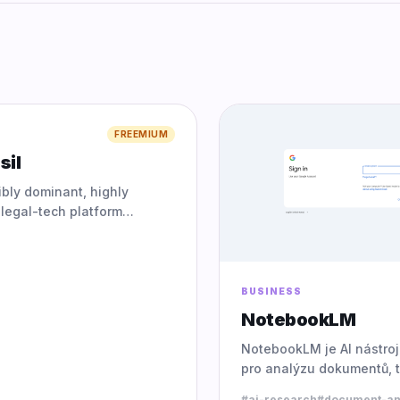
0.0
FREEMIUM
sil
ibly dominant, highly
 legal-tech platform
ly utilizing AI to
ze complex legal
on; it empowers both top-
BUSINESS
NotebookLM
NotebookLM je AI nástro
pro analýzu dokumentů, 
shrnutí, tabulek, podcast
#
ai-research
#
document-an